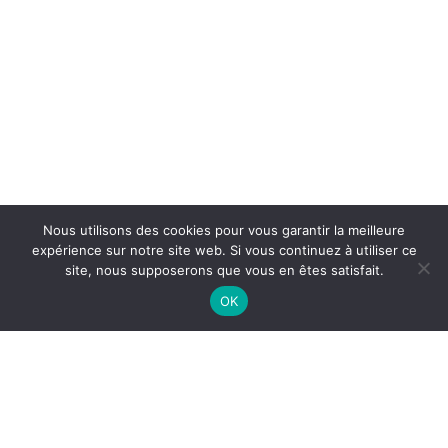
Nous utilisons des cookies pour vous garantir la meilleure
expérience sur notre site web. Si vous continuez à utiliser ce
site, nous supposerons que vous en êtes satisfait.
OK
© Copyright Louis François Tonnelle - Site réalisé par
Galactic Studio